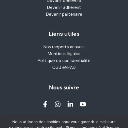
Devenir bénévole
Devenir adhérent
Devenir partenaire
Liens utiles
Nos rapports annuels
Mentions légales
Politique de confidentialité
CGU eNPAD
Nous suivre
Nous utilisons des cookies pour vous garantir la meilleure
Contactez-nous
expérience sur notre site web. Si vous continuez à utiliser ce