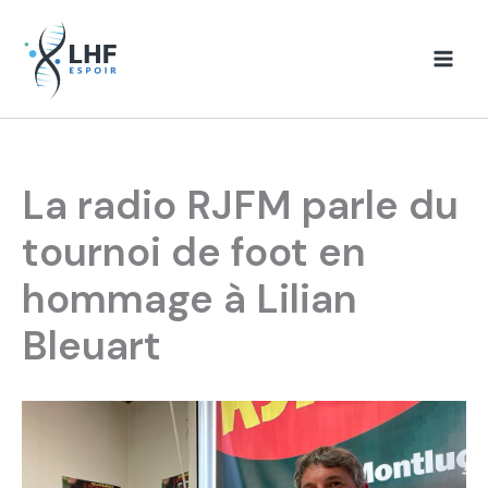
Aller
au
contenu
La radio RJFM parle du
tournoi de foot en
hommage à Lilian
Bleuart