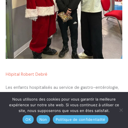
Hôpital Robert Debré
Les enfants hospitalisés au service de gastro-entérologie,
cardiologie et néphrologie de l’hôpital Robert Debré ont
Nous utilisons des cookies pour vous garantir la meilleure
reçu de magnifiques cadeaux de la part du Père Noël de
expérience sur notre site web. Si vous continuez à utiliser ce
LHF Espoir. Ils ont également profité des délicieux desserts
site, nous supposerons que vous en êtes satisfait.
offerts par le Chef Pierre Sang.
OK
Non
Politique de confidentialité